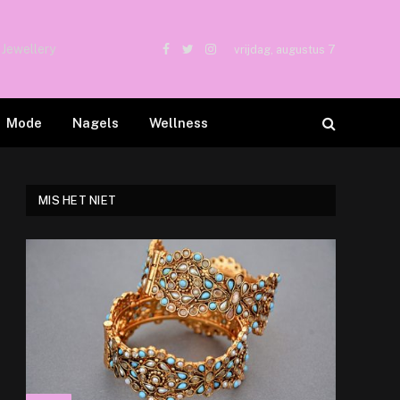
 Jewellery
vrijdag, augustus 7
Facebook
Twitter
Instagram
Mode
Nagels
Wellness
MIS HET NIET