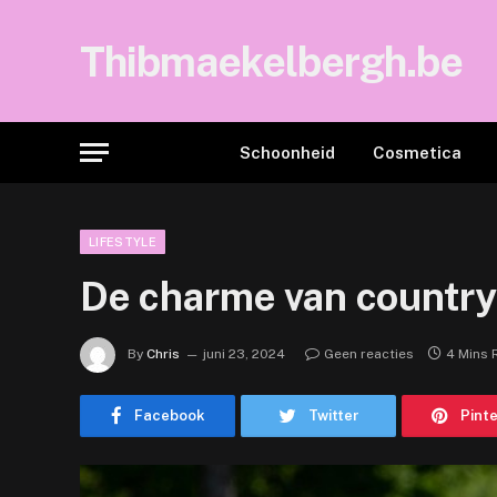
Thibmaekelbergh.be
Schoonheid
Cosmetica
LIFESTYLE
De charme van country
By
Chris
juni 23, 2024
Geen reacties
4 Mins 
Facebook
Twitter
Pint