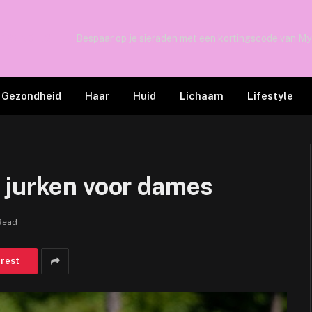
TRENDING
Bespaar op je sieraden met een kortingscode van My
Gezondheid
Haar
Huid
Lichaam
Lifestyle
 jurken voor dames
Read
erest