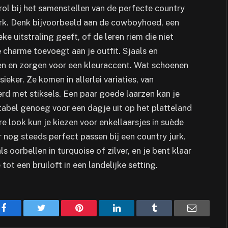
rol bij het samenstellen van de perfecte country
rk. Denk bijvoorbeeld aan de cowboyhoed, een
e uitstraling geeft, of de leren riem die niet
e charme toevoegt aan je outfit. Sjaals en
en en zorgen voor een kleuraccent. Wat schoenen
ieker. Ze komen in allerlei variaties, van
erd met stiksels. Een paar goede laarzen kan je
abel genoeg voor een dagje uit op het platteland
re look kun je kiezen voor enkellaarsjes in suède
r nog steeds perfect passen bij een country jurk.
 oorbellen in turquoise of zilver, en je bent klaar
tot een bruiloft in een landelijke setting.
Facebook
Twitter
Pinterest
LinkedIn
Tumblr
Email