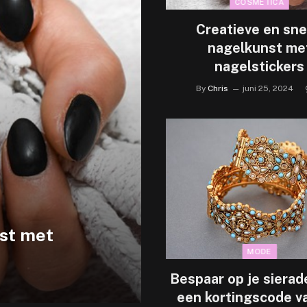
COSMETICA
Creatieve en sne
nagelkunst me
nagelstickers
By
Chris
juni 25, 2024
nst met
MODE
Bespaar op je siera
een kortingscode v