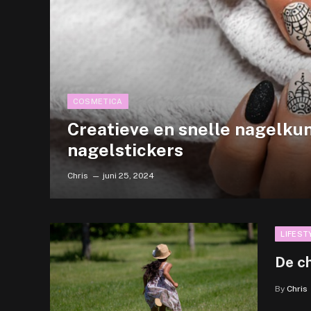
COSMETICA
Creatieve en snelle nagelku
nagelstickers
Chris
juni 25, 2024
LIFEST
De c
By
Chris