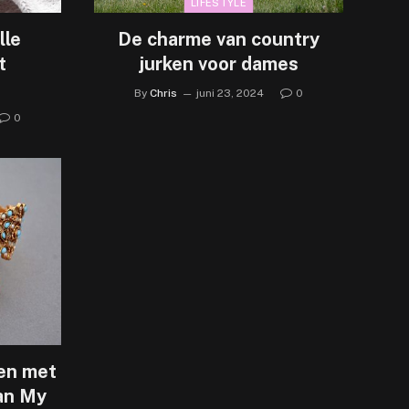
LIFESTYLE
lle
De charme van country
t
jurken voor dames
By
Chris
juni 23, 2024
0
0
den met
an My