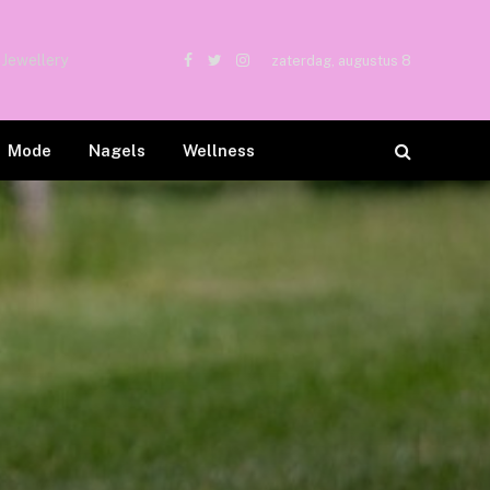
 Jewellery
zaterdag, augustus 8
Facebook
Twitter
Instagram
Mode
Nagels
Wellness