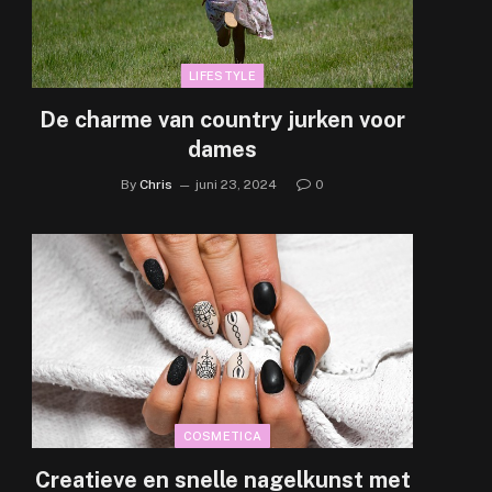
LIFESTYLE
De charme van country jurken voor
dames
By
Chris
juni 23, 2024
0
COSMETICA
Creatieve en snelle nagelkunst met