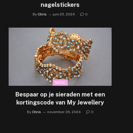
nagelstickers
By
Chris
juni 25, 2024
0
MODE
Bespaar op je sieraden met een
kortingscode van My Jewellery
By
Chris
november 26, 2024
0