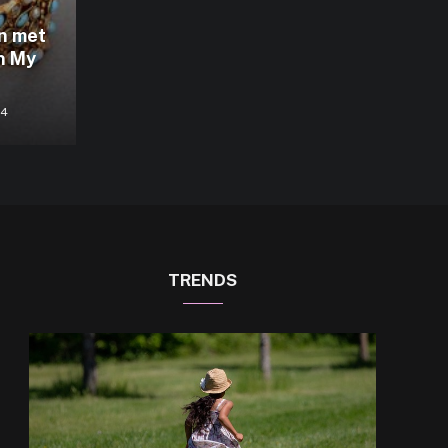
en met
n My
24
TRENDS