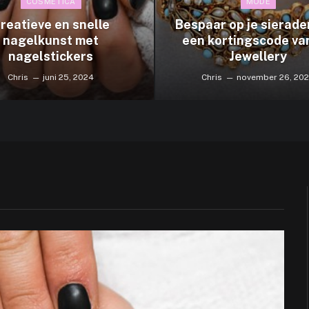
COSMETICA
MODE
reatieve en snelle
Bespaar op je sierad
nagelkunst met
een kortingscode va
nagelstickers
Jewellery
Chris
juni 25, 2024
Chris
november 26, 20