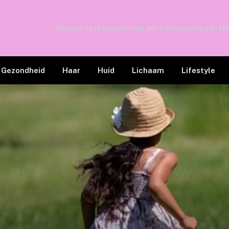
TRENDING
Bespaar op je sieraden met een kortingscode van My
Gezondheid
Haar
Huid
Lichaam
Lifestyle