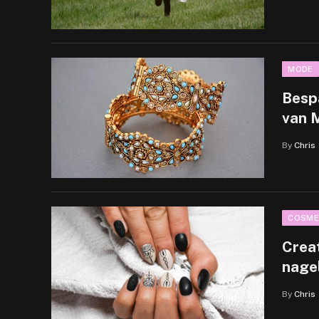
MODE
Besp
van 
By
Chris
COSME
Crea
nage
By
Chris