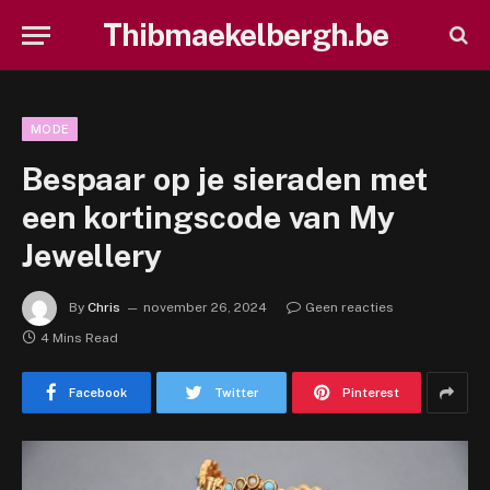
Thibmaekelbergh.be
MODE
Bespaar op je sieraden met
een kortingscode van My
Jewellery
By
Chris
november 26, 2024
Geen reacties
4 Mins Read
Facebook
Twitter
Pinterest