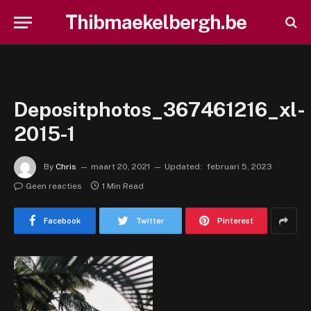
Thibmaekelbergh.be
Depositphotos_367461216_xl-
2015-1
By
Chris
maart 20, 2021
Updated:
februari 5, 2023
Geen reacties
1 Min Read
Facebook
Twitter
Pinterest