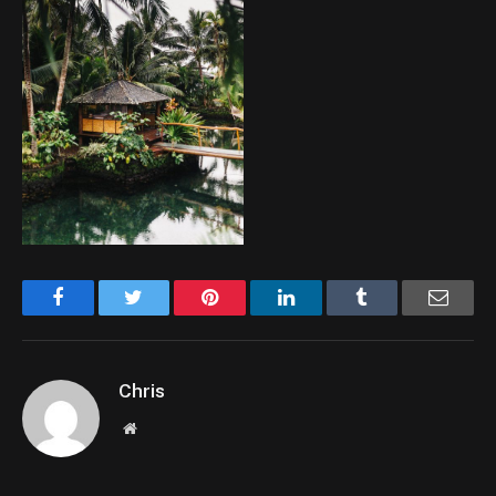
Facebook
Twitter
Pinterest
LinkedIn
Tumblr
Email
Chris
Website