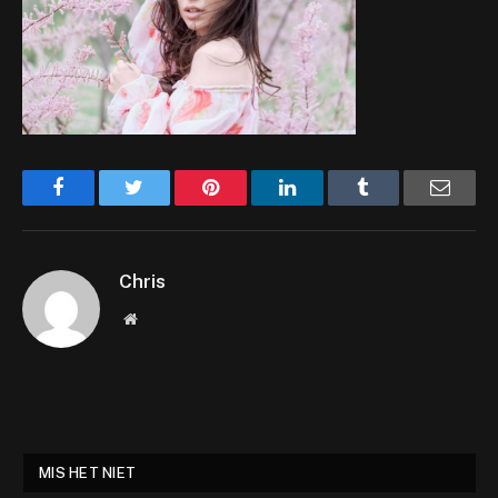
Facebook
Twitter
Pinterest
LinkedIn
Tumblr
Email
Chris
Website
MIS HET NIET