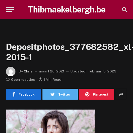
Thibmaekelbergh.be
Depositphotos_377682582_xl
2015-1
By
Chris
maart 20, 2021
Updated:
februari 5, 2023
Geen reacties
1 Min Read
Facebook
Twitter
Pinterest