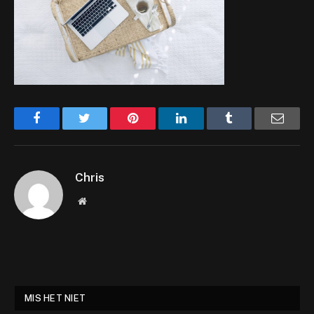
Facebook
Twitter
Pinterest
LinkedIn
Tumblr
Email
Chris
Website
MIS HET NIET