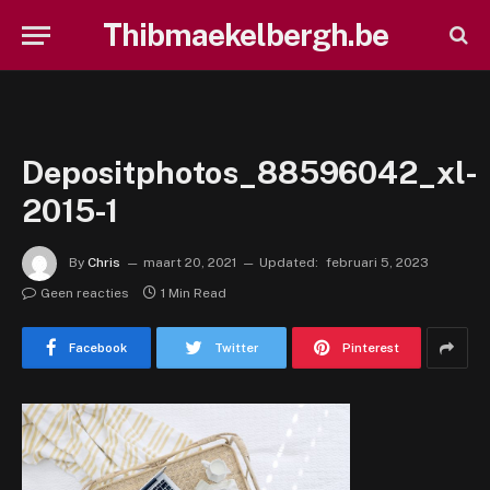
Thibmaekelbergh.be
Depositphotos_88596042_xl-
2015-1
By
Chris
maart 20, 2021
Updated:
februari 5, 2023
Geen reacties
1 Min Read
Facebook
Twitter
Pinterest