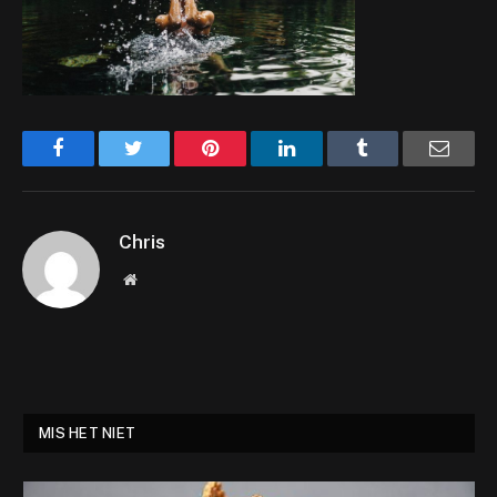
Facebook
Twitter
Pinterest
LinkedIn
Tumblr
Email
Chris
Website
MIS HET NIET