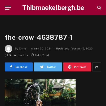
Thibmaekelbergh.be
the-crow-4638787-1
By
Chris
maart 20, 2021
Updated:
februari 5, 2023
Geen reacties
1 Min Read
Facebook
Twitter
Pinterest